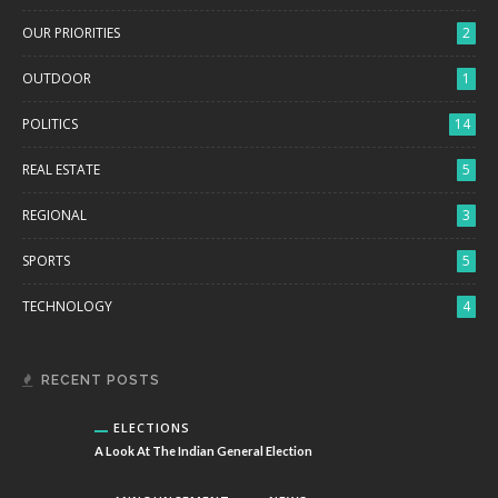
OUR PRIORITIES
2
OUTDOOR
1
POLITICS
14
REAL ESTATE
5
REGIONAL
3
SPORTS
5
TECHNOLOGY
4
RECENT POSTS
ELECTIONS
A Look At The Indian General Election