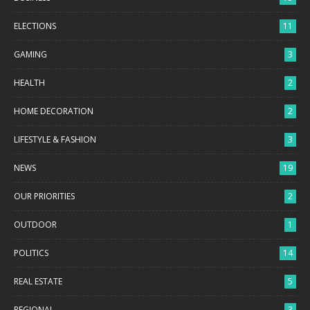
ELECTIONS
11
GAMING
3
HEALTH
2
HOME DECORATION
2
LIFESTYLE & FASHION
3
NEWS
19
OUR PRIORITIES
2
OUTDOOR
1
POLITICS
14
REAL ESTATE
5
REGIONAL
3