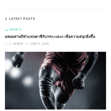
LATEST POSTS
SPORTS
ผสมผสานกีฬาแฟนตาซีกับ Microbet เพื่อความสนุกยิ่งขึ้น
by
ADMIN
on
JUNE 6, 2026