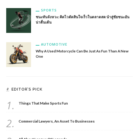
SPORTS
ชนะทันจังหวะ: คิดไวตัดสินใจเร็วในตลาดสด นำสู่ชัยชนะอัน
น่าตื่นเต้น
AUTOMOTIVE
Why A Used Motorcycle Can Be Just As Fun Than A New
One
EDITOR’S PICK
1.
Things That Make Sports Fun
2.
Commercial Lawyers, An Asset To Businesses