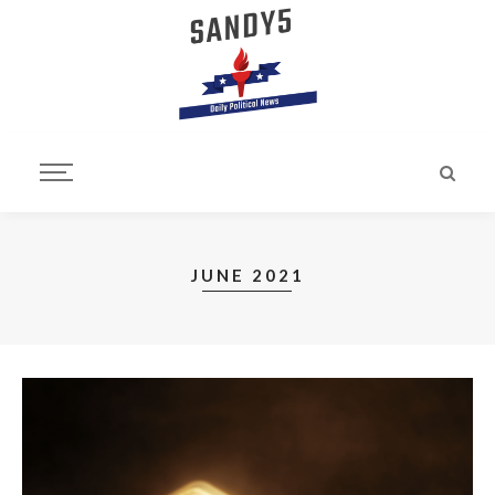
JUNE 2021