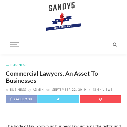
BUSINESS
Commercial Lawyers, An Asset To
Businesses
BUSINESS
by
ADMIN
on
SEPTEMBER 22, 2019
48.6K VIEWS
FACEBOOK
The body of law known as business law governs the rights and