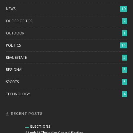
NEWS
19
OUR PRIORITIES
2
OUTDOOR
1
POLITICS
14
REAL ESTATE
5
REGIONAL
3
SPORTS
5
TECHNOLOGY
4
RECENT POSTS
ELECTIONS
A Look At The Indian General Election