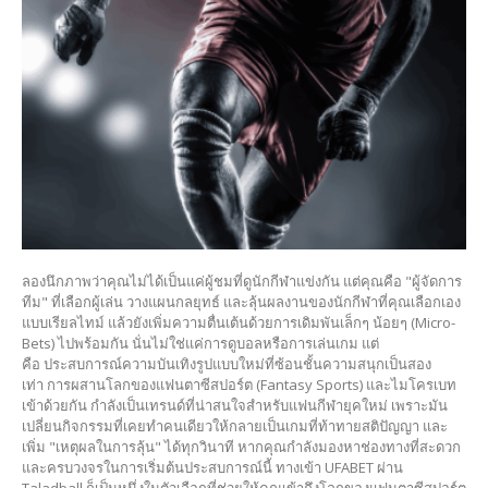
ลองนึกภาพว่าคุณไม่ได้เป็นแค่ผู้ชมที่ดูนักกีฬาแข่งกัน แต่คุณคือ "ผู้จัดการ
ทีม" ที่เลือกผู้เล่น วางแผนกลยุทธ์ และลุ้นผลงานของนักกีฬาที่คุณเลือกเอง
แบบเรียลไทม์ แล้วยังเพิ่มความตื่นเต้นด้วยการเดิมพันเล็กๆ น้อยๆ (Micro-
Bets) ไปพร้อมกัน นั่นไม่ใช่แค่การดูบอลหรือการเล่นเกม แต่
คือ ประสบการณ์ความบันเทิงรูปแบบใหม่ที่ซ้อนชั้นความสนุกเป็นสอง
เท่า การผสานโลกของแฟนตาซีสปอร์ต (Fantasy Sports) และไมโครเบท
เข้าด้วยกัน กำลังเป็นเทรนด์ที่น่าสนใจสำหรับแฟนกีฬายุคใหม่ เพราะมัน
เปลี่ยนกิจกรรมที่เคยทำคนเดียวให้กลายเป็นเกมที่ท้าทายสติปัญญา และ
เพิ่ม "เหตุผลในการลุ้น" ได้ทุกวินาที หากคุณกำลังมองหาช่องทางที่สะดวก
และครบวงจรในการเริ่มต้นประสบการณ์นี้ ทางเข้า UFABET ผ่าน