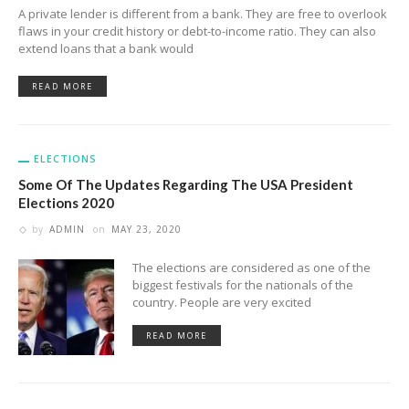
A private lender is different from a bank. They are free to overlook
flaws in your credit history or debt-to-income ratio. They can also
extend loans that a bank would
READ MORE
ELECTIONS
Some Of The Updates Regarding The USA President
Elections 2020
by
ADMIN
on
MAY 23, 2020
The elections are considered as one of the
biggest festivals for the nationals of the
country. People are very excited
READ MORE