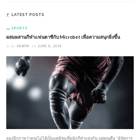
LATEST POSTS
SPORTS
ผสมผสานกีฬาแฟนตาซีกับ Microbet เพื่อความสนุกยิ่งขึ้น
by
ADMIN
on
JUNE 6, 2026
ลองนึกภาพว่าคุณไม่ได้เป็นแค่ผู้ชมที่ดูนักกีฬาแข่งกัน แต่คุณคือ "ผู้จัดการ