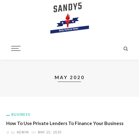
MAY 2020
BUSINESS
How To Use Private Lenders To Finance Your Business
by
ADMIN
on
MAY 25, 2020